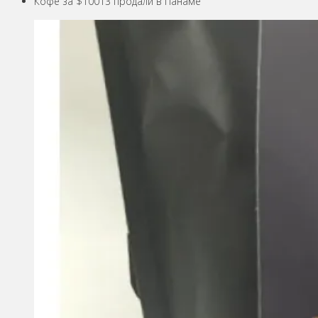
Кофе за $10013 продали в Панаме