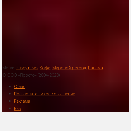
Метки:
crispy.news
,
Кофе
,
Мировой рекорд
,
Панама
© ООО «Просто» (2004-2020)
О нас
Пользовательское соглашение
Реклама
RSS