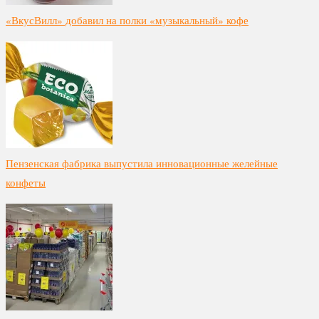
«ВкусВилл» добавил на полки «музыкальный» кофе
Пензенская фабрика выпустила инновационные желейные
конфеты