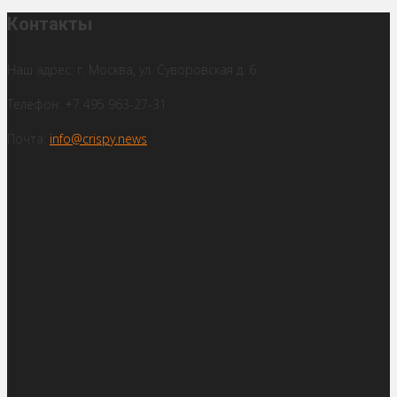
Контакты
Наш адрес: г. Москва, ул. Суворовская д. 6
Телефон: +7 495 963-27-31
Почта:
info@crispy.news