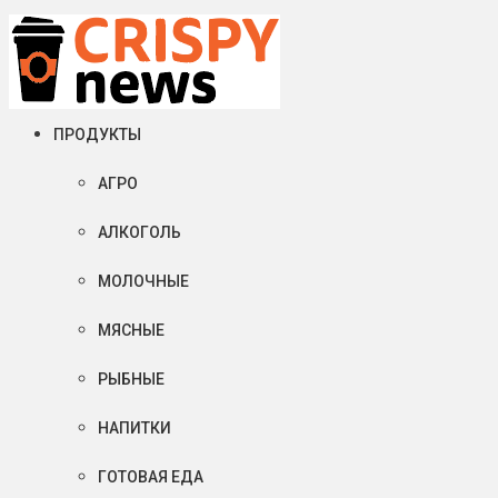
Пятница, 07 августа, 2026
Crispy News/Криспи Ньюс
События и тенденции рынка пищевой промышленности в России
ПРОДУКТЫ
АГРО
АЛКОГОЛЬ
МОЛОЧНЫЕ
МЯСНЫЕ
РЫБНЫЕ
НАПИТКИ
ГОТОВАЯ ЕДА