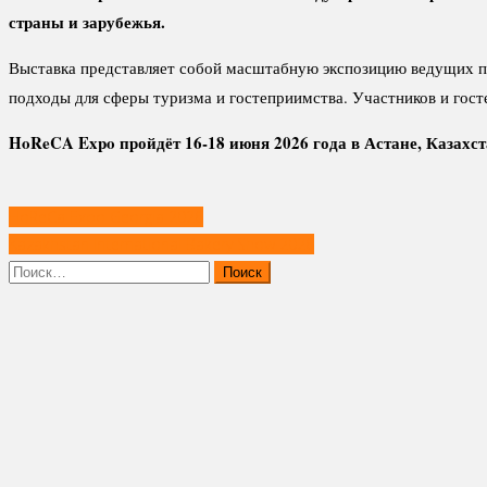
страны и зарубежья.
Выставка представляет собой масштабную экспозицию ведущих п
подходы для сферы туризма и гостеприимства. Участников и гост
HoReCA Expo пройдёт 16-18 июня 2026 года в Астане, Казахст
Навигация
HoReCa Expo Georgia 2026
по
Kazakhstan International Bakery Show 2026
записям
Найти: