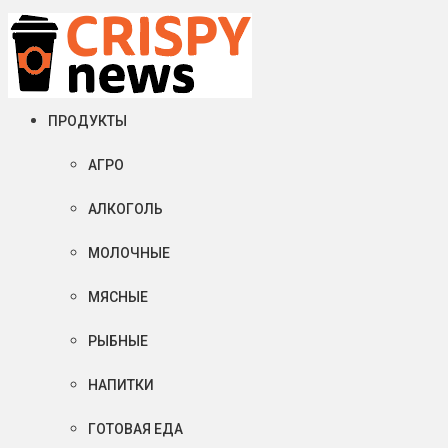
Пятница, 07 августа, 2026
Crispy News/Криспи Ньюс
События и тенденции рынка пищевой промышленности в России
ПРОДУКТЫ
АГРО
АЛКОГОЛЬ
МОЛОЧНЫЕ
МЯСНЫЕ
РЫБНЫЕ
НАПИТКИ
ГОТОВАЯ ЕДА