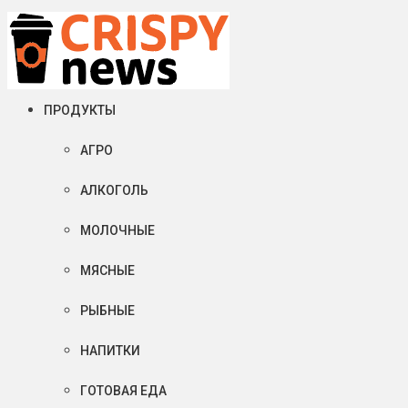
Суббота, 08 августа, 2026
Crispy News/Криспи Ньюс
События и тенденции рынка пищевой промышленности в России
ПРОДУКТЫ
АГРО
АЛКОГОЛЬ
МОЛОЧНЫЕ
МЯСНЫЕ
РЫБНЫЕ
НАПИТКИ
ГОТОВАЯ ЕДА