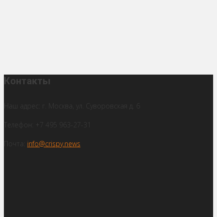
Контакты
Наш адрес: г. Москва, ул. Суворовская д. 6
Телефон: +7 495 963-27-31
Почта:
info@crispy.news