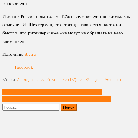
готовой еды.
И хотя в России пока только 12% населения едят вне дома, как
отмечает И. Шехтерман, этот тренд развивается настолько
быстро, что ритейлеры уже «не могут не обращать на него
внимание».
Источник:
rbc.ru
Facebook
Метки
Исследования
Компании (ТМ)
Ритейл
Цены
Эксперт
Навигация
ФУДШЕРИНГ: ПЕРВОЕ ПРАВИЛО – СПАСАЙТЕ ЕДУ
по
ТОП-5 ВОСТОЧНЫХ СЛАДОСТЕЙ, ПОКОРИВШИХ МИР
записям
Найти: