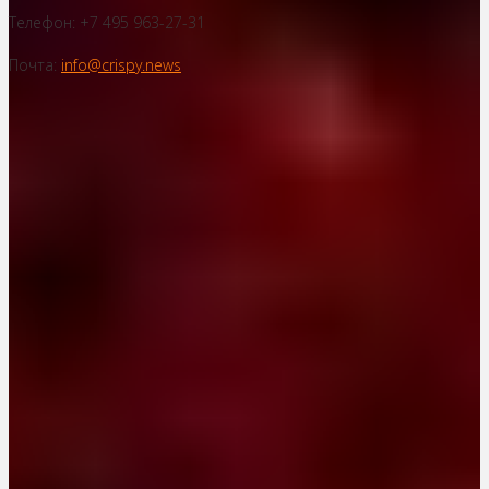
Телефон: +7 495 963-27-31
Почта:
info@crispy.news