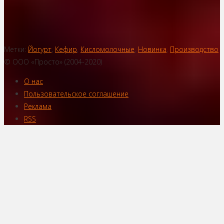
Метки:
Йогурт
,
Кефир
,
Кисломолочные
,
Новинка
,
Производство
© ООО «Просто» (2004-2020)
О нас
Пользовательское соглашение
Реклама
RSS