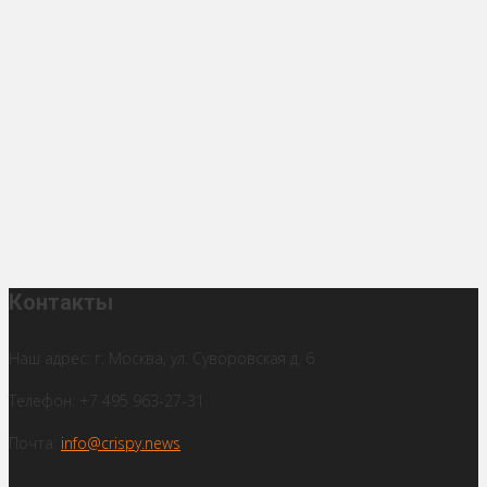
Контакты
Наш адрес: г. Москва, ул. Суворовская д. 6
Телефон: +7 495 963-27-31
Почта:
info@crispy.news