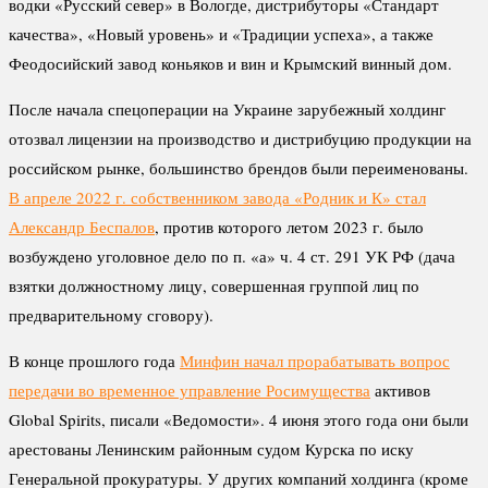
водки «Русский север» в Вологде, дистрибуторы «Стандарт
качества», «Новый уровень» и «Традиции успеха», а также
Феодосийский завод коньяков и вин и Крымский винный дом.
После начала спецоперации на Украине зарубежный холдинг
отозвал лицензии на производство и дистрибуцию продукции на
российском рынке, большинство брендов были переименованы.
В апреле 2022 г. собственником завода «Родник и К» стал
Александр Беспалов
, против которого летом 2023 г. было
возбуждено уголовное дело по п. «а» ч. 4 ст. 291 УК РФ (дача
взятки должностному лицу, совершенная группой лиц по
предварительному сговору).
В конце прошлого года
Минфин начал прорабатывать вопрос
передачи во временное управление Росимущества
активов
Global Spirits, писали «Ведомости». 4 июня этого года они были
арестованы Ленинским районным судом Курска по иску
Генеральной прокуратуры. У других компаний холдинга (кроме