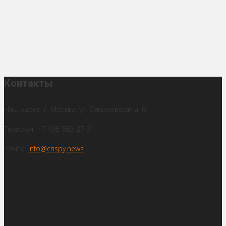
Контакты
Наш адрес: г. Москва, ул. Суворовская д. 6
Телефон: +7 495 963-27-31
Почта:
info@crispy.news