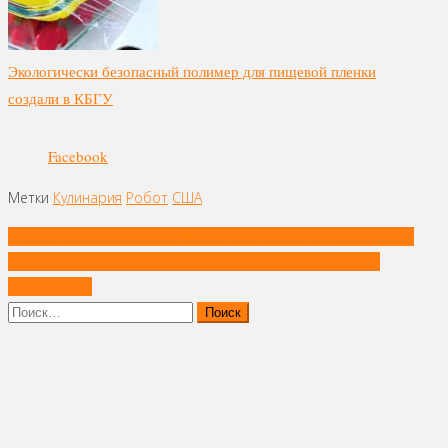
Экологически безопасный полимер для пищевой пленки
создали в КБГУ
Facebook
Метки
Кулинария
Робот
США
Навигация
Закваску на основе творожной сыворотки создали в ЮУрГУ
по
Сеть пончиков Krispy Kreme официально заработает в
записям
Узбекистане
Найти: