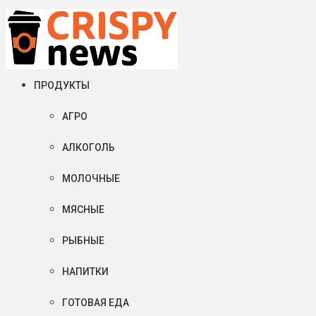
Пятница, 07 августа, 2026
Crispy News/Криспи Ньюс
События и тенденции рынка пищевой промышленности в России
ПРОДУКТЫ
АГРО
АЛКОГОЛЬ
МОЛОЧНЫЕ
МЯСНЫЕ
РЫБНЫЕ
НАПИТКИ
ГОТОВАЯ ЕДА