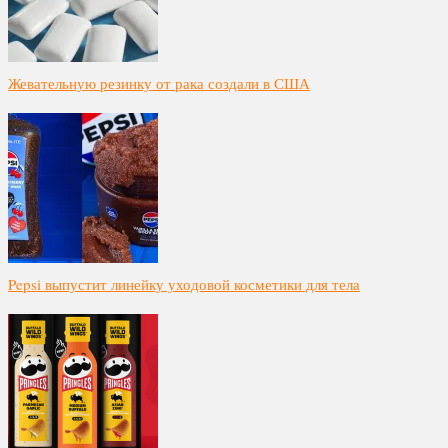
Жевательную резинку от рака создали в США
Pepsi выпустит линейку уходовой косметики для тела