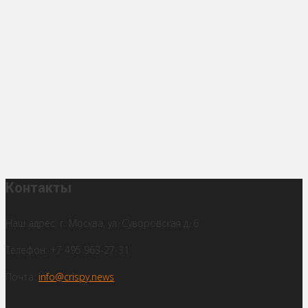
Контакты
Наш адрес: г. Москва, ул. Суворовская д. 6
Телефон: +7 495 963-27-31
Почта:
info@crispy.news