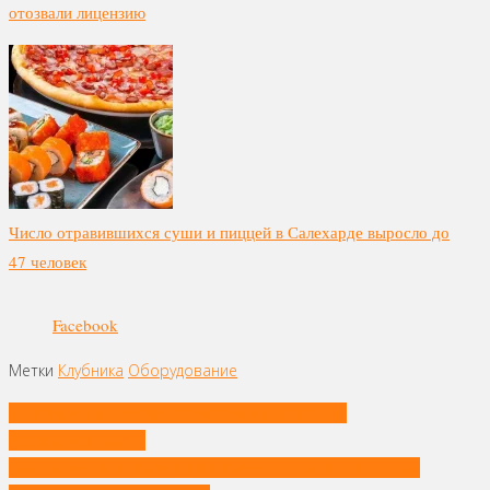
отозвали лицензию
Число отравившихся суши и пиццей в Салехарде выросло до
47 человек
Facebook
Метки
Клубника
Оборудование
Навигация
Инспекцию армянских предприятий завершил
по
Россельхознадзор
записям
Наказание за «подмену аутентичного пищевого сырья»