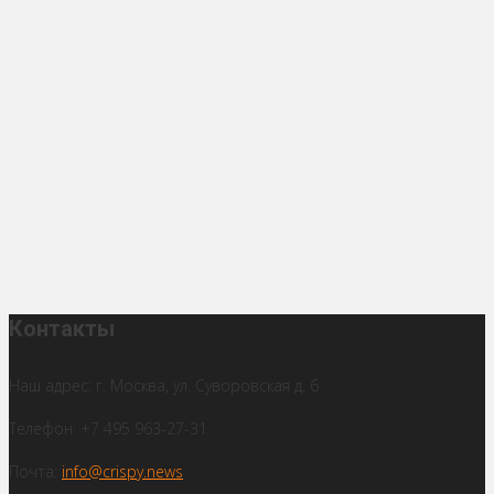
Контакты
Наш адрес: г. Москва, ул. Суворовская д. 6
Телефон: +7 495 963-27-31
Почта:
info@crispy.news