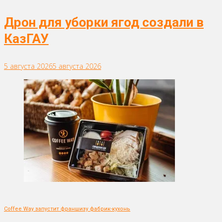
Дрон для уборки ягод создали в
КазГАУ
5 августа 2026
5 августа 2026
Coffee Way запустит франшизу фабрик-кухонь