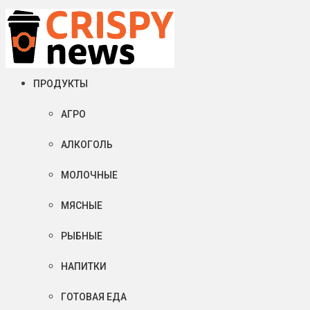
Пятница, 07 августа, 2026
Crispy News/Криспи Ньюс
События и тенденции рынка пищевой промышленности в России
ПРОДУКТЫ
АГРО
АЛКОГОЛЬ
МОЛОЧНЫЕ
МЯСНЫЕ
РЫБНЫЕ
НАПИТКИ
ГОТОВАЯ ЕДА