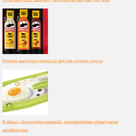
Pringles выпустил чипсы со вкусом острых соусов
В яйцах «безантибиотиковой» птицефабрики обнаружили
антибиотики