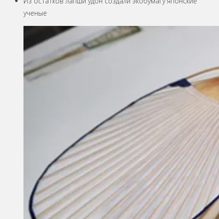
Из остатков лапши удон создали экобумагу японские
ученые