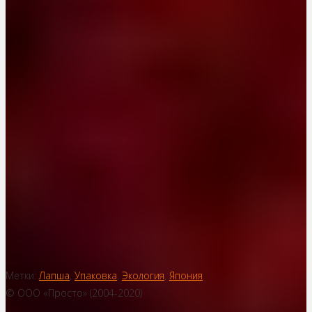
Метки:
Лапша
,
Упаковка
,
Экология
,
Япония
© ООО «Просто» (2004-2020)