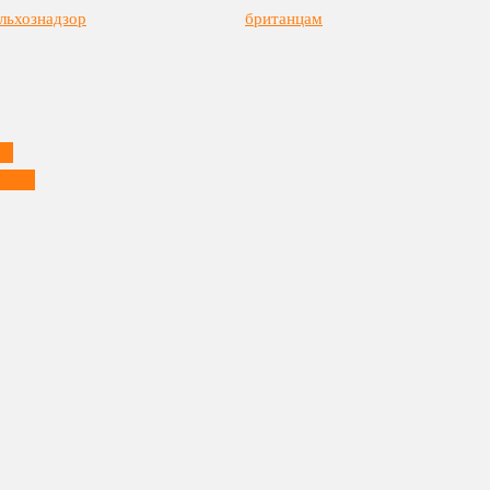
льхознадзор
британцам
ДЕ
ОНОМ