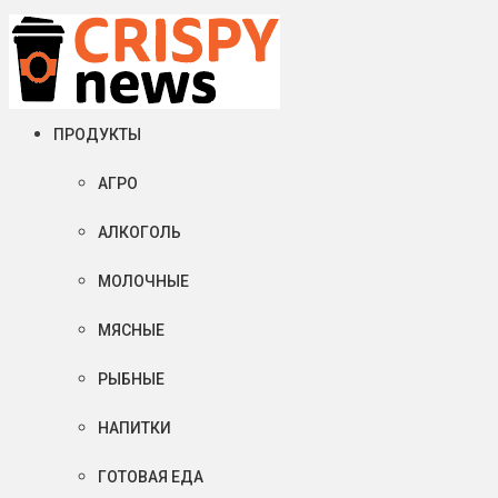
Суббота, 08 августа, 2026
Crispy News/Криспи Ньюс
События и тенденции рынка пищевой промышленности в России
ПРОДУКТЫ
АГРО
АЛКОГОЛЬ
МОЛОЧНЫЕ
МЯСНЫЕ
РЫБНЫЕ
НАПИТКИ
ГОТОВАЯ ЕДА