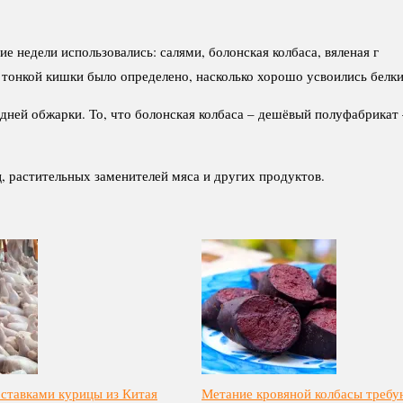
чение недели использовались: салями, болонская колбаса, вяленая
 тонкой кишки было определено, насколько хорошо усвоились белки
дней обжарки. То, что болонская колбаса – дешёвый полуфабрикат 
 растительных заменителей мяса и других продуктов.
оставками курицы из Китая
Метание кровяной колбасы требу