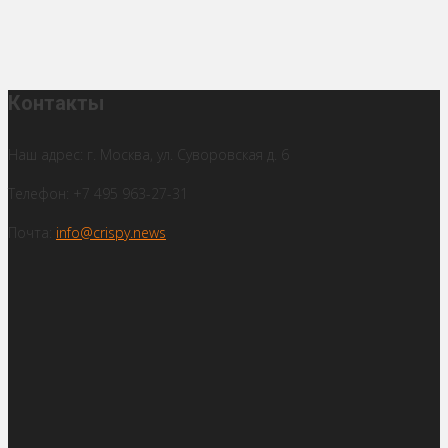
Контакты
Наш адрес: г. Москва, ул. Суворовская д. 6
Телефон: +7 495 963-27-31
Почта:
info@crispy.news