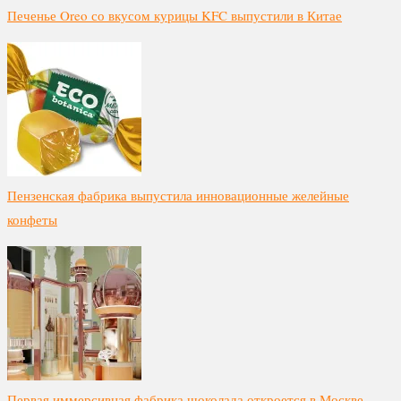
Печенье Oreo со вкусом курицы KFC выпустили в Китае
Пензенская фабрика выпустила инновационные желейные
конфеты
Первая иммерсивная фабрика шоколада откроется в Москве