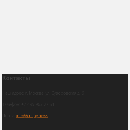
Контакты
Наш адрес: г. Москва, ул. Суворовская д. 6
Телефон: +7 495 963-27-31
Почта:
info@crispy.news