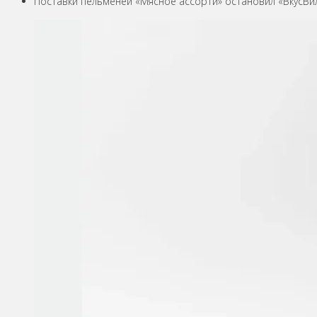
Поставки пельменей «Мясное ассорти» остановил «ВкусВи