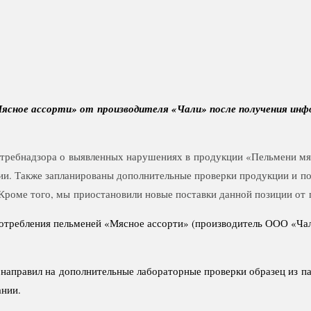
Мясное ассорти» от производителя «Чали» после получения ин
ребнадзора о выявленных нарушениях в продукции «Пельмени мясно
ции. Также запланированы дополнительные проверки продукции и п
. Кроме того, мы приостановили новые поставки данной позиции о
употребления пельменей «Мясное ассорти» (производитель ООО «Чал
 направил на дополнительные лабораторные проверки образец из п
ании.