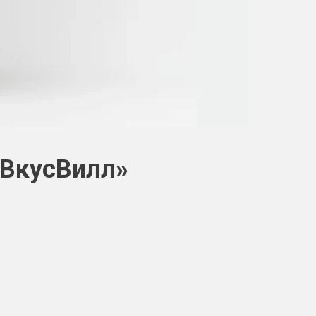
«ВкусВилл»