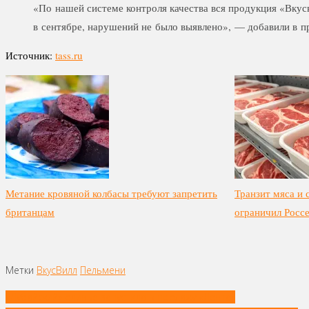
«По нашей системе контроля качества вся продукция «Вку
в сентябре, нарушений не было выявлено», — добавили в п
Источник:
tass.ru
Метание кровяной колбасы требуют запретить
Транзит мяса и
британцам
ограничил Росс
Метки
ВкусВилл
Пельмени
Навигация
«Дубайский» оливье запустила в продажу «Лента»