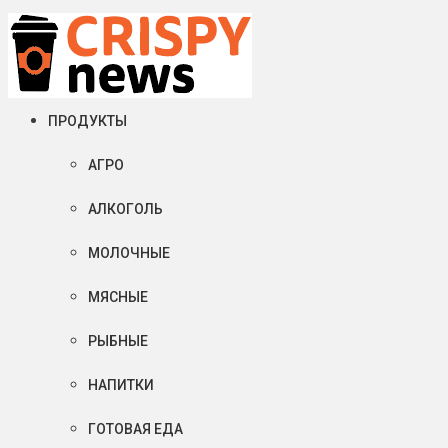
Четверг, 06 августа, 2026
Crispy News/Криспи Ньюс
События и тенденции рынка пищевой промышленности в России
ПРОДУКТЫ
АГРО
АЛКОГОЛЬ
МОЛОЧНЫЕ
МЯСНЫЕ
РЫБНЫЕ
НАПИТКИ
ГОТОВАЯ ЕДА