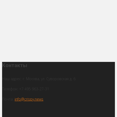
Контакты
Наш адрес: г. Москва, ул. Суворовская д. 6
Телефон: +7 495 963-27-31
Почта:
info@crispy.news