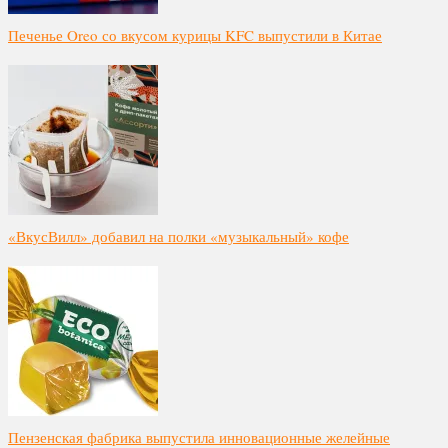
Печенье Oreo со вкусом курицы KFC выпустили в Китае
«ВкусВилл» добавил на полки «музыкальный» кофе
Пензенская фабрика выпустила инновационные желейные