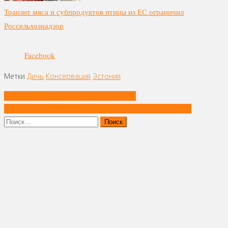
Транзит мяса и субпродуктов птицы из ЕС ограничил
Россельхознадзор
Facebook
Метки
Дичь
Консервация
Эстония
Навигация
Мелтсы – новые снеки от «Грин Лайф»
по
Халву со вкусом шкварок и лука выпустят в Белоруссии
записям
Найти: