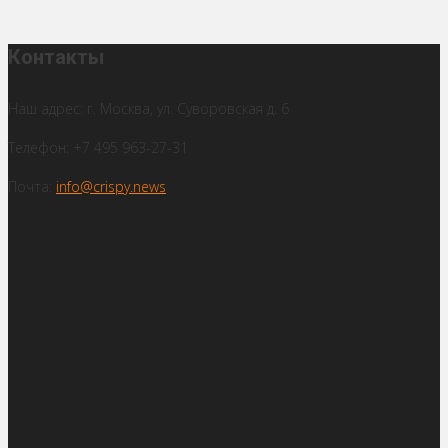
Контакты
Наш адрес: г. Москва, ул. Суворовская д. 6
Телефон: +7 495 963-27-31
Почта:
info@crispy.news