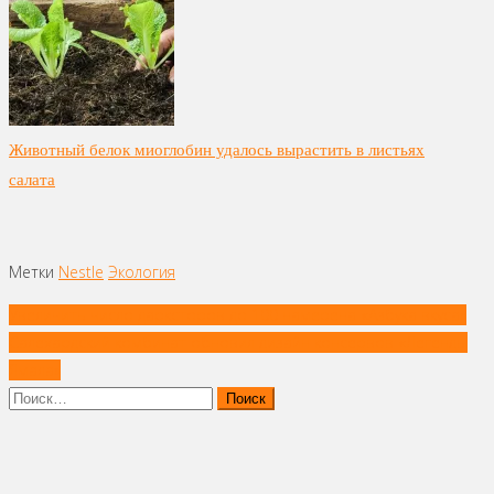
Животный белок миоглобин удалось вырастить в листьях
салата
Метки
Nestle
Экология
Навигация
Увеличить число дарксторов до 100 намерена «Азбука вкуса»
по
Салехардский комбинат обновил дизайн консервов «Легенды
записям
Ямала»
Найти: