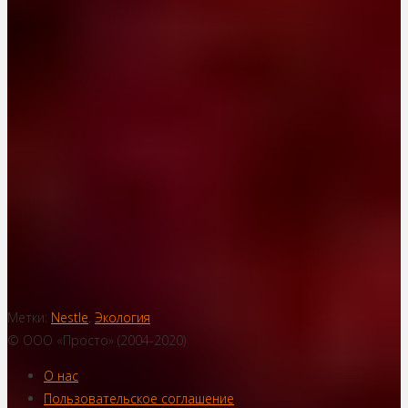
Метки:
Nestle
,
Экология
© ООО «Просто» (2004-2020)
О нас
Пользовательское соглашение