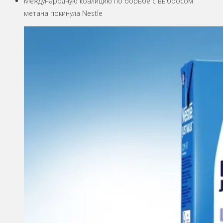
Международную коалицию по борьбе с выбросом
метана покинула Nestle