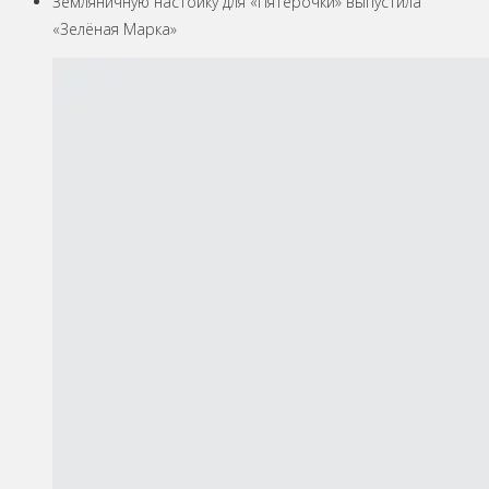
Земляничную настойку для «Пятёрочки» выпустила
«Зелёная Марка»