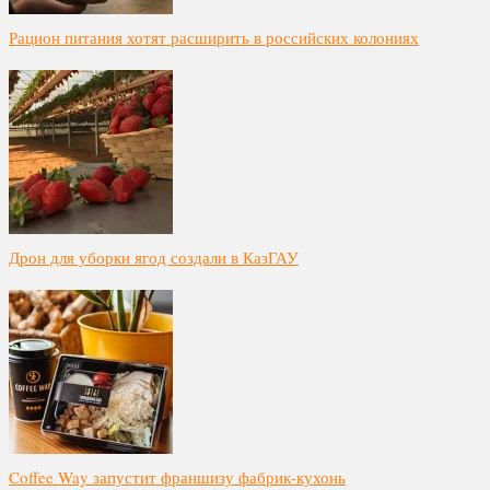
Рацион питания хотят расширить в российских колониях
Дрон для уборки ягод создали в КазГАУ
Coffee Way запустит франшизу фабрик-кухонь