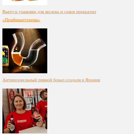
Выпуск упаковки для молока и соков прекратил
«Праймкартонпак»
Антипохмельный пивной бокал создали в Японии