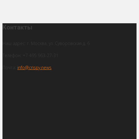
Контакты
Наш адрес: г. Москва, ул. Суворовская д. 6
Телефон: +7 495 963-27-31
Почта:
info@crispy.news