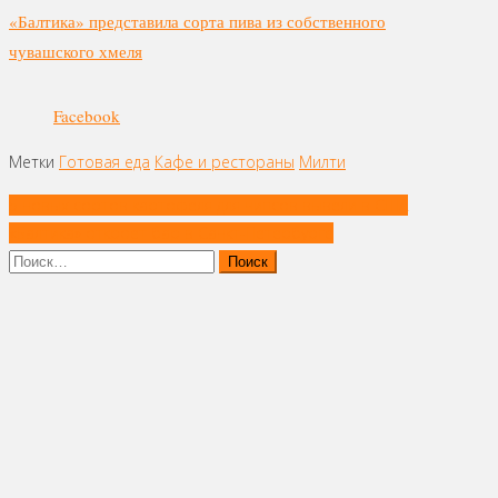
«Балтика» представила сорта пива из собственного
чувашского хмеля
Facebook
Метки
Готовая еда
Кафе и рестораны
Милти
Навигация
5 новых сортов картофеля для чипсов вывели в США
по
«Балтика» откроет бар в Санкт-Петербурге
записям
Найти: