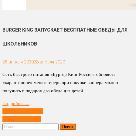
BURGER KING ЗАПУСКАЕТ БЕСПЛАТНЫЕ ОБЕДЫ ДЛЯ
ШКОЛЬНИКОВ
28 апреля 2020
28 апреля 2020
Сеть быстрого питания «Бургер Кинг Россия» обновила
«карантинное» меню: теперь при покупке воппера можно
получить в подарок два обеда для детей.
Подробнее ...
Навигация
Предыдущие записи
по
Следующие записи
записям
Найти: