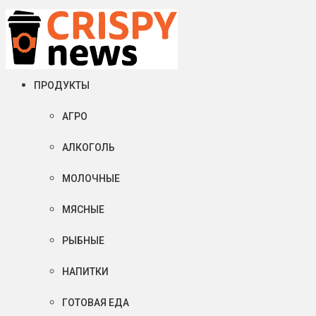
Суббота, 08 августа, 2026
Crispy News/Криспи Ньюс
События и тенденции рынка пищевой промышленности в России
ПРОДУКТЫ
АГРО
АЛКОГОЛЬ
МОЛОЧНЫЕ
МЯСНЫЕ
РЫБНЫЕ
НАПИТКИ
ГОТОВАЯ ЕДА