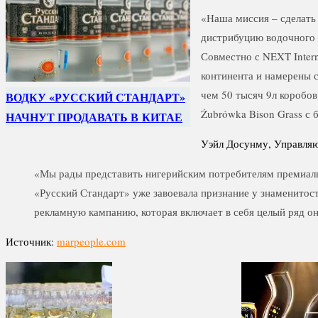
«Наша миссия – сделать
дистрибуцию водочного 
Совместно с NEXT Intern
континента и намерены 
чем 50 тысяч 9л коробо
ВОДКУ «РУССКИЙ СТАНДАРТ»
Żubrówka Bison Grass с 
НАЧНУТ ПРОДАВАТЬ В КИТАЕ
Уэйл Досунму, Управляющ
«Мы рады представить нигерийским потребителям премиальн
«Русский Стандарт» уже завоевала признание у знаменито
рекламную кампанию, которая включает в себя целый ряд он
Источник:
marpeople.com