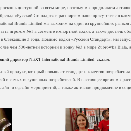
 роскошь доступной во всем мире, поэтому мы продолжаем активно
бренда «Русский Стандарт» и расширяем наше присутствие в ключ
ational Brands Limited мы выходим на один из крупнейших рынков
стать игроком №1 в сегменте импортной водки, а также достичь об
в в ближайшие 3 года. Помимо водки «Русский Стандарт», мы запус
более чем 500-летней историей и водку №3 в мире Żubrówka Biala, а
ий директор NEXT International Brands Limited, сказал:
ый продукт, который повышает стандарт и качество потребления 
стей и самых искушенных потребителей. В настоящее время мы рас
лайн- и офлайн-мероприятий, а также активное продвижение в соц