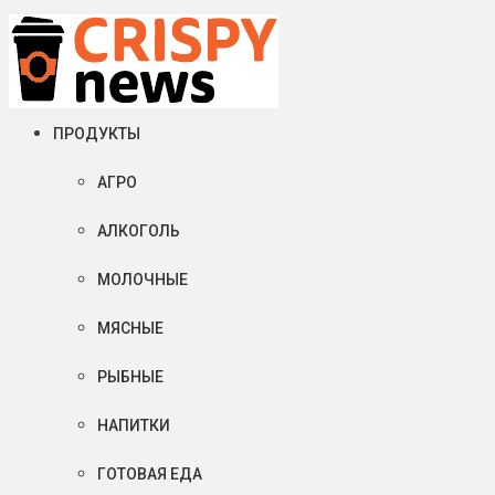
Суббота, 08 августа, 2026
Crispy News/Криспи Ньюс
События и тенденции рынка пищевой промышленности в России
ПРОДУКТЫ
АГРО
АЛКОГОЛЬ
МОЛОЧНЫЕ
МЯСНЫЕ
РЫБНЫЕ
НАПИТКИ
ГОТОВАЯ ЕДА