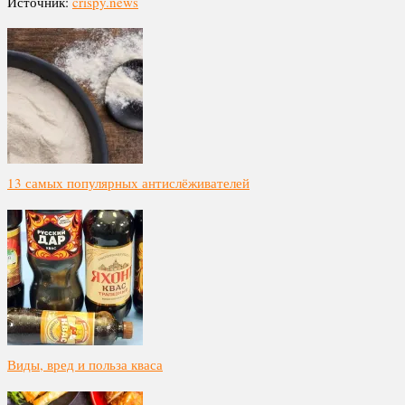
Источник:
crispy.news
13 самых популярных антислёживателей
Виды, вред и польза кваса