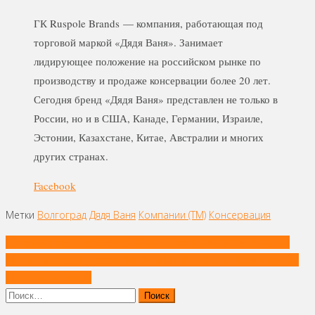
ГК Ruspole Brands — компания, работающая под
торговой маркой «Дядя Ваня». Занимает
лидирующее положение на российском рынке по
производству и продаже консервации более 20 лет.
Сегодня бренд «Дядя Ваня» представлен не только в
России, но и в США, Канаде, Германии, Израиле,
Эстонии, Казахстане, Китае, Австралии и многих
других странах.
Facebook
Метки
Волгоград
Дядя Ваня
Компании (ТМ)
Консервация
Навигация
Низкокалорийные Snickers, Mars и Twix выпустят в Британии
по
Рейтинг доверия к сетям McDonalds, KFC, Dodo Pizza и другим
записям
составил «Ромир»
Найти: