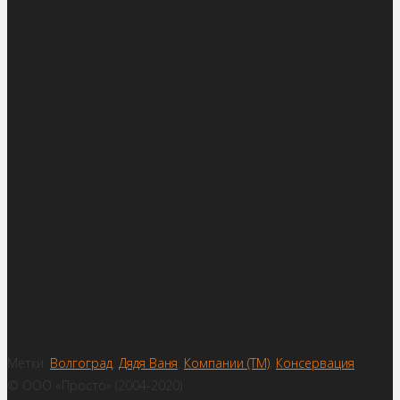
Метки:
Волгоград
,
Дядя Ваня
,
Компании (ТМ)
,
Консервация
© ООО «Просто» (2004-2020)