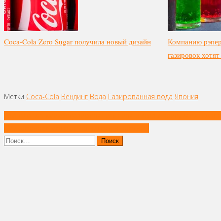
Coca-Cola Zero Sugar получила новый дизайн
Компанию рэпер
газировок хотят
Метки
Coca-Cola
Вендинг
Вода
Газированная вода
Япония
Навигация
Технологию «микродозирования» пива хмелем придумали в Авс
по
«Микробное» молоко появилось в продаже
записям
Найти: