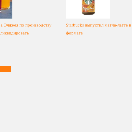
а Элджея по производству
Starbucks выпустил матча-латте в
 ликвидировать
формате
тралии