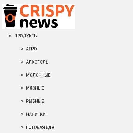
Суббота, 08 августа, 2026
Crispy News/Криспи Ньюс
События и тенденции рынка пищевой промышленности в России
ПРОДУКТЫ
АГРО
АЛКОГОЛЬ
МОЛОЧНЫЕ
МЯСНЫЕ
РЫБНЫЕ
НАПИТКИ
ГОТОВАЯ ЕДА