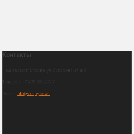
Контакты
Наш адрес: г. Москва, ул. Суворовская д. 6
Телефон: +7 495 963-27-31
Почта:
info@crispy.news