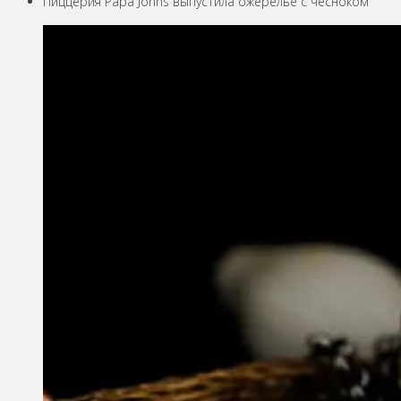
Пиццерия Papa Johns выпустила ожерелье с чесноком