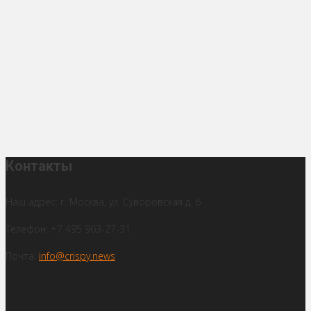
Контакты
Наш адрес: г. Москва, ул. Суворовская д. 6
Телефон: +7 495 963-27-31
Почта:
info@crispy.news