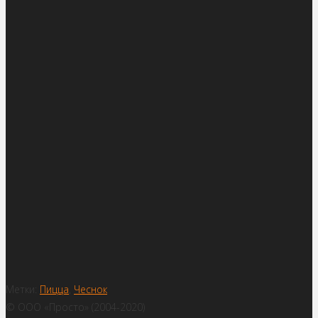
Метки:
Пицца
,
Чеснок
© ООО «Просто» (2004-2020)