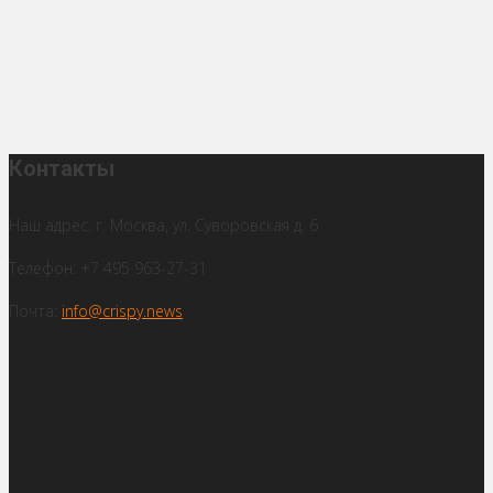
Контакты
Наш адрес: г. Москва, ул. Суворовская д. 6
Телефон: +7 495 963-27-31
Почта:
info@crispy.news