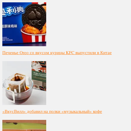
Печенье Oreo со вкусом курицы KFC выпустили в Китае
«ВкусВилл» добавил на полки «музыкальный» кофе