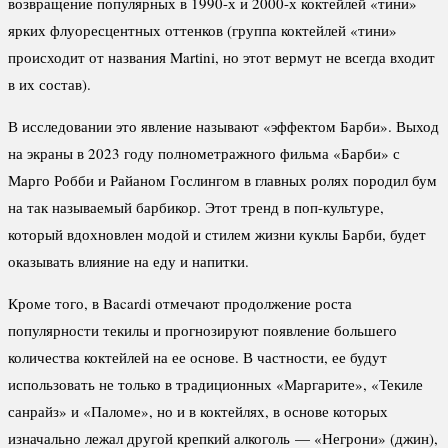
возвращение популярных в 1990-х и 2000-х коктейлей «тини»
ярких флуоресцентных оттенков (группа коктейлей «тини»
происходит от названия Martini, но этот вермут не всегда входит
в их состав).
В исследовании это явление называют «эффектом Барби». Выход
на экраны в 2023 году полнометражного фильма «Барби» с
Марго Робби и Райаном Гослингом в главных ролях породил бум
на так называемый барбикор. Этот тренд в поп-культуре,
который вдохновлен модой и стилем жизни куклы Барби, будет
оказывать влияние на еду и напитки.
Кроме того, в Bacardi отмечают продолжение роста
популярности текилы и прогнозируют появление большего
количества коктейлей на ее основе. В частности, ее будут
использовать не только в традиционных «Маргарите», «Текиле
санрайз» и «Паломе», но и в коктейлях, в основе которых
изначально лежал другой крепкий алкоголь — «Негрони» (джин),