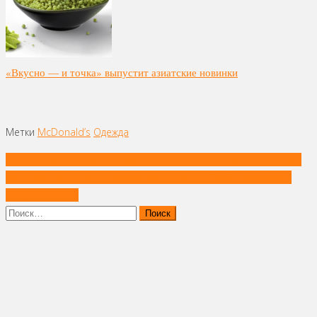
«Вкусно — и точка» выпустит азиатские новинки
Метки
McDonald’s
Одежда
Навигация
Новые модели роботов-курьеров массово выпустит «Яндекс»
по
Мясо для шашлыка от «Мираторг» и сети «Окей» проверили
записям
в лаборатории
Найти: