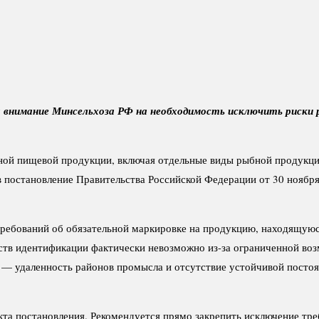
 внимание Минсельхоза РФ на необходимость исключить риски 
ой пищевой продукции, включая отдельные виды рыбной продукции
 постановление Правительства Российской Федерации от 30 ноября
ебований об обязательной маркировке на продукцию, находящуюся
дств идентификации фактически невозможно из-за ограниченной во
— удаленность районов промысла и отсутствие устойчивой постоян
та постановления. Рекомендуется прямо закрепить исключение тре