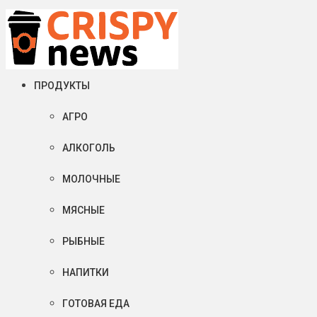
Пятница, 07 августа, 2026
Crispy News/Криспи Ньюс
События и тенденции рынка пищевой промышленности в России
ПРОДУКТЫ
АГРО
АЛКОГОЛЬ
МОЛОЧНЫЕ
МЯСНЫЕ
РЫБНЫЕ
НАПИТКИ
ГОТОВАЯ ЕДА