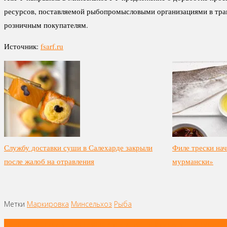
ресурсов, поставляемой рыбопромысловыми организациями в тран
розничным покупателям.
Источник:
fsarf.ru
Службу доставки суши в Салехарде закрыли
Филе трески нач
после жалоб на отравления
мурмански»
Метки
Маркировка
Минсельхоз
Рыба
Навигация
Почему переход с пластиковой упаковки на бумажную возможен 