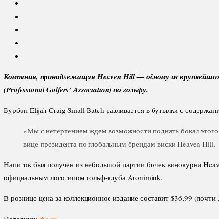
Компания, принадлежащая Heaven Hill — одному из крупнейших
(Professional Golfers’ Association) по гольфу.
Бурбон Elijah Craig Small Batch разливается в бутылки с содержан
«Мы с нетерпением ждем возможности поднять бокал этого 
вице-президента по глобальным брендам виски Heaven Hill.
Напиток был получен из небольшой партии бочек винокурни Heav
официальным логотипом гольф-клуба Aronimink.
В рознице цена за коллекционное издание составит $36,99 (почти 3
Источник:
rbc.ru