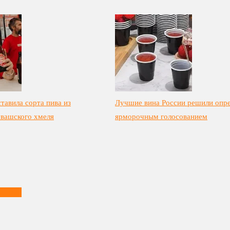
тавила сорта пива из
Лучшие вина России решили опр
увашского хмеля
ярморочным голосованием
встрии