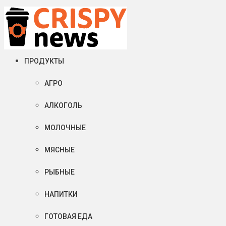
Четверг, 06 августа, 2026
Crispy News/Криспи Ньюс
События и тенденции рынка пищевой промышленности в России
ПРОДУКТЫ
АГРО
АЛКОГОЛЬ
МОЛОЧНЫЕ
МЯСНЫЕ
РЫБНЫЕ
НАПИТКИ
ГОТОВАЯ ЕДА