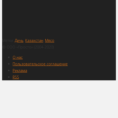
Метки:
Дичь
,
Казахстан
,
Мясо
© ООО «Просто» (2004-2020)
О нас
Пользовательское соглашение
Реклама
RSS