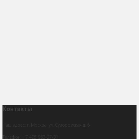
Контакты
Наш адрес: г. Москва, ул. Суворовская д. 6
Телефон: +7 495 963-27-31