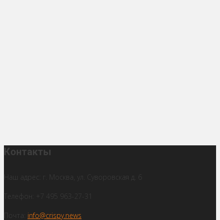
Контакты
Наш адрес: г. Москва, ул. Суворовская д. 6
Телефон: +7 495 963-27-31
Почта:
info@crispy.news