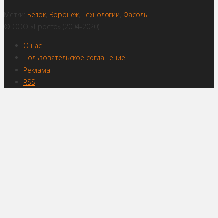
Метки:
Белок
,
Воронеж
,
Технологии
,
Фасоль
© ООО «Просто» (2004-2020)
О нас
Пользовательское соглашение
Реклама
RSS