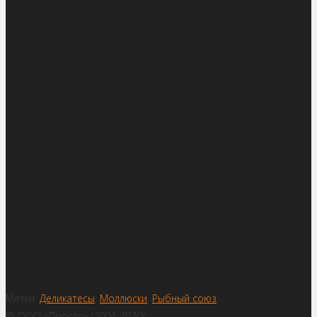
Метки:
Деликатесы
,
Моллюски
,
Рыбный союз
© ООО «Просто» (2004-2020)