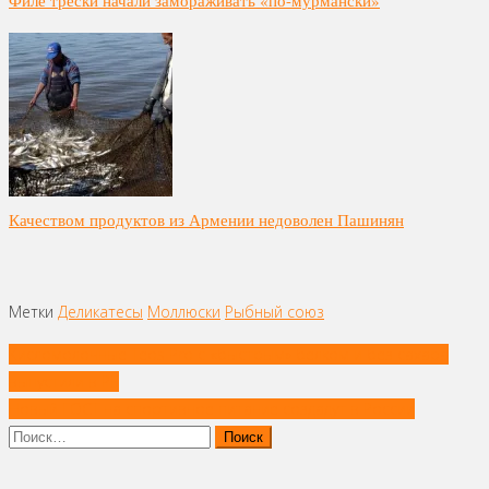
Качеством продуктов из Армении недоволен Пашинян
Метки
Деликатесы
Моллюски
Рыбный союз
Навигация
Кисломолочные Teos Pro с «быстрым» белком и без сахара
по
выпустили в РБ
записям
Новый ГОСТ на спортивное питание создадут в России
Найти: