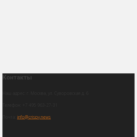
Контакты
Наш адрес: г. Москва, ул. Суворовская д. 6
Телефон: +7 495 963-27-31
Почта:
info@crispy.news