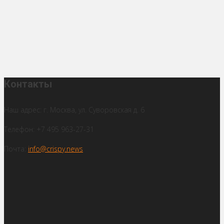
Контакты
Наш адрес: г. Москва, ул. Суворовская д. 6
Телефон: +7 495 963-27-31
Почта:
info@crispy.news