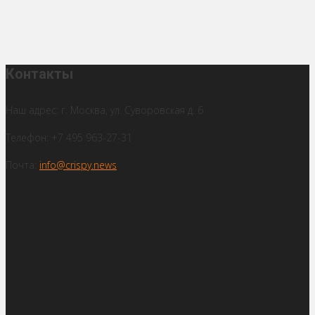
Контакты
Наш адрес: г. Москва, ул. Суворовская д. 6
Телефон: +7 495 963-27-31
Почта:
info@crispy.news