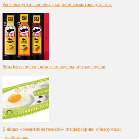
Pepsi выпустит линейку уходовой косметики для тела
Pringles выпустил чипсы со вкусом острых соусов
В яйцах «безантибиотиковой» птицефабрики обнаружили
антибиотики