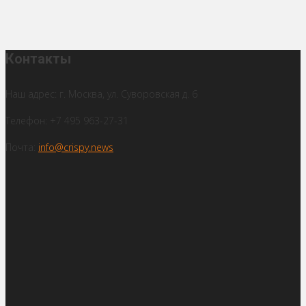
Контакты
Наш адрес: г. Москва, ул. Суворовская д. 6
Телефон: +7 495 963-27-31
Почта:
info@crispy.news