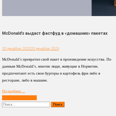
McDonald’s выдаст фастфуд в «домашних» пакетах
20 декабря 2023
20 декабря 2023
McDonald’s превратил свой пакет в произведение искусства. По
данным McDonald’s, многие люди, живущие в Норвегии,
предпочитают есть свои бургеры и картофель фри либо в
ресторане, либо в машине.
Подробнее ...
Навигация
Предыдущие записи
по
Найти:
записям