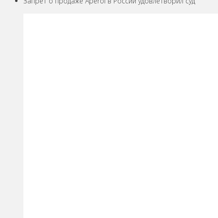
Запрет о продаже Aperol в России удовлетворил суд