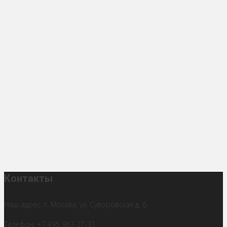
Контакты
Наш адрес: г. Москва, ул. Суворовская д. 6
Телефон: +7 495 963-27-31