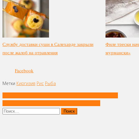
Службу доставки суши в Салехарде закрыли
Филе трески нач
после жалоб на отравления
мурмански»
Facebook
Метки
Киргизия
Рис
Рыба
Навигация
Starbucks готовится праздновать китайский Новый год
по
Пищевой белок из угля синтезировали в Китае
записям
Найти: