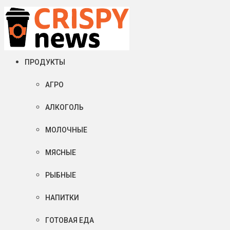
Пятница, 07 августа, 2026
Crispy News/Криспи Ньюс
События и тенденции рынка пищевой промышленности в России
ПРОДУКТЫ
АГРО
АЛКОГОЛЬ
МОЛОЧНЫЕ
МЯСНЫЕ
РЫБНЫЕ
НАПИТКИ
ГОТОВАЯ ЕДА