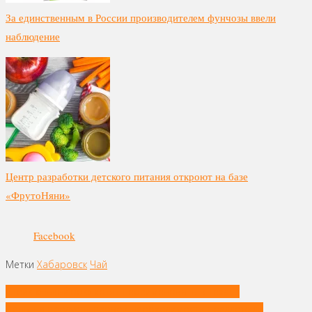
За единственным в России производителем фунчозы ввели
наблюдение
Центр разработки детского питания откроют на базе
«ФрутоНяни»
Facebook
Метки
Хабаровск
Чай
Навигация
Стейк «Нью-Йорк» хотят переименовать в Техасе
по
Цены на продукты первой необходимости предложили