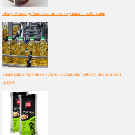
«ВкусВилл» добавил на полки «музыкальный» кофе
Таманский терминал «Эфко» остановил работу после атаки
БПЛА