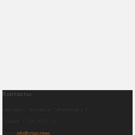
Контакты
Наш адрес: г. Москва, ул. Суворовская д. 6
Телефон: +7 495 963-27-31
Почта:
info@crispy.news