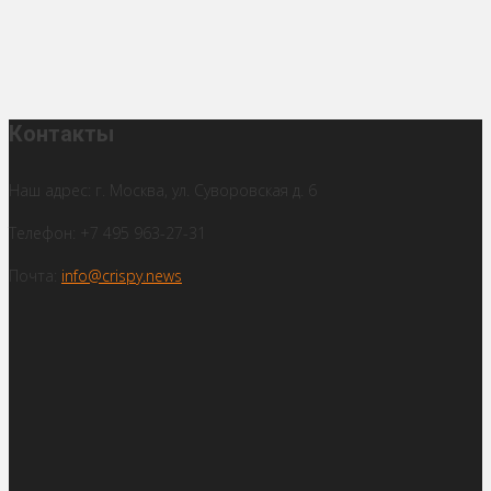
Контакты
Наш адрес: г. Москва, ул. Суворовская д. 6
Телефон: +7 495 963-27-31
Почта:
info@crispy.news